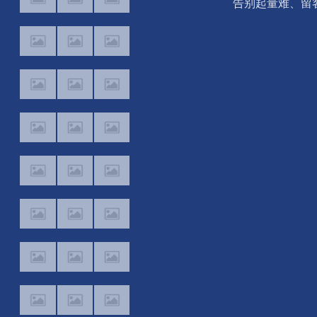
2026上半年营收
食院达成战略合
告别起量难、留
创新高
作，加速推进“全
难！京东商家成
家营养”战略
PLUS方法论助
商家跑出确定性
长路径