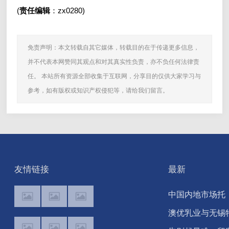
(
责任编辑
：zx0280)
免责声明：本文转载自其它媒体，转载目的在于传递更多信息，
并不代表本网赞同其观点和对其真实性负责，亦不负任何法律责
任。 本站所有资源全部收集于互联网，分享目的仅供大家学习与
参考，如有版权或知识产权侵犯等，请给我们留言。
友情链接
最新
中国内地市场托
底，太古饮料
澳优乳业与无锡