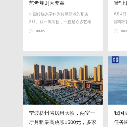
艺考规则大变革
警”
中国传媒大学作为传媒领域的顶尖
8月4
211、双一流高校，一直是众多艺考生
邯郸市
的理想学府。近日，该校发布了
管理机
08-05
08-
《2027年本科艺术类专业招生录取方
该机器
式公告》，新一轮招生改革力度空前，
势疏导
在艺考群体中引发了广泛讨论。许多考
交通违
生表示，传媒艺考的游戏规则已经彻底
英文双
改变
交...
宁波杭州湾房租大涨，两室一
我国
厅月租最高跳涨1500元，多家
任务