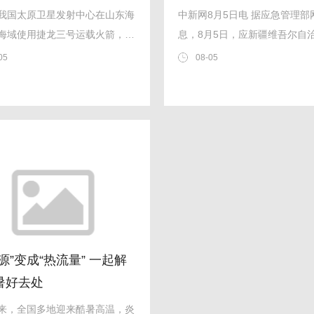
我国太原卫星发射中心在山东海
中新网8月5日电 据应急管理部
海域使用捷龙三号运载火箭，成
息，8月5日，应新疆维吾尔自
方慧眼高光谱01、02星送入预
抗旱总指挥部请求，国家防总
05
08-05
，发射任务圆满完成
应急管理部会同国家粮食和储
抗旱水泵40台、发电机115台
旱物资，支持新疆做好抗旱减
源”变成“热流量” 一起解
暑好去处
来，全国多地迎来酷暑高温，炎