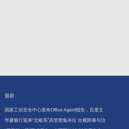
最新
国家工信安全中心发布Office Agent报告，百度文
库综合排名第一
华夏银行迎来“北银系”高管密集补位 合规阵痛与治