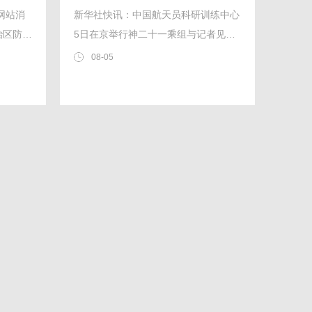
网站消
新华社快讯：中国航天员科研训练中心
治区防汛
5日在京举行神二十一乘组与记者见面
办公室、
会，航天员张陆、武飞、张洪章返回地
08-05
备局调拨
球后首次公开亮相。
等中央抗
灾工作