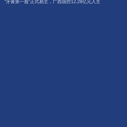
理变局交织
“牙膏第一股”正式易主，广西国控12.28亿元入主