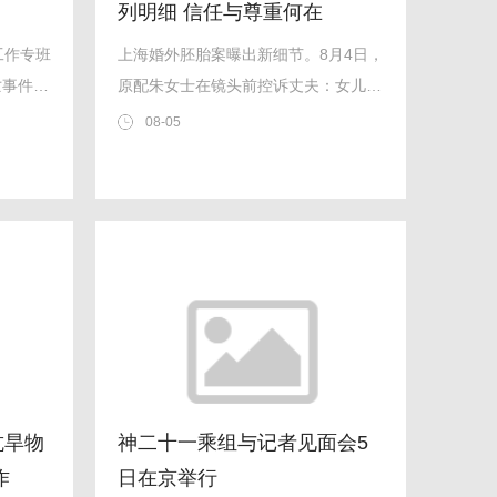
列明细 信任与尊重何在
工作专班
上海婚外胚胎案曝出新细节。8月4日，
亡事件的
原配朱女士在镜头前控诉丈夫：女儿向
市长安南
他索要生活费时，他竟要求女儿先提交
08-05
19万平
过往消费明细。朱女士直言：“员工可
现有工
以忍你，我可以忍你，但我的孩子没有
1020
必要再遭受这样的家庭环境
抗旱物
神二十一乘组与记者见面会5
作
日在京举行