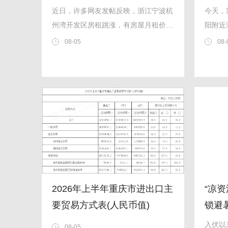
中介回应
近日，许多网友发帖反映，浙江宁波杭
今天，
州湾开发区房租跳涨，有房屋月租价暴
阳附近
涨1500元，还有房东毁约清退老租
功将东
08-05
08-
客。记者从当地多个房屋中介获悉，从
定轨道
7月开始，杭州湾房租价格开始大涨，
平均涨幅达500元到800元。一名网友
称，去年7月，他以950元/月的...
2026年上半年重庆市进出口主
“凉资
要贸易方式表(人民币值)
锁避
入伏以
08-05