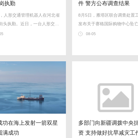
上岗执勤
件 警方公布调查结果
日，人形交通管理机器人在河北省
8月5日，雁塔区联合调查处置
街头执勤。近日，一台人形交通
发布关于赛格国际购物中心坠
器人在河北邯郸街头上岗执勤。
情况通报。赛格商场位于西安
05
08-05
人可联动信号灯模拟交警指挥手
路与小寨东路十字，建筑面积约
车流，自动识别行人、非机动车
方米，2013年10月正式开业，
法行为并进行语音劝导，支持中
作人员1200余人，目前入驻品牌
语问路，胸前显示屏还可推送
余个
成功在海上发射一箭双星
多部门向新疆调拨中央
圆满成功
资 支持做好抗旱减灾工