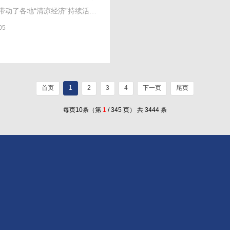
带动了各地“清凉经济”持续活
05
首页
1
2
3
4
下一页
尾页
每页10条（第
1
/ 345 页） 共 3444 条