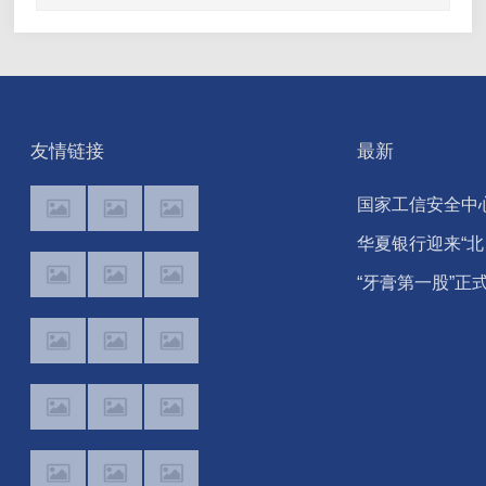
友情链接
最新
国家工信安全中
发布Office Agent
华夏银行迎来“北
报告，百度文库
银系”高管密集补
“牙膏第一股”正
合排名第一
位 合规阵痛与治
易主，广西国控
理变局交织
12.28亿元入主